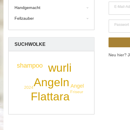
E-Mail-Ad
Handgemacht
Fellzauber
Passwort
SUCHWOLKE
Neu hier?
J
wurli
shampoo
Angeln
Angel
2024
Friseur
Flattara