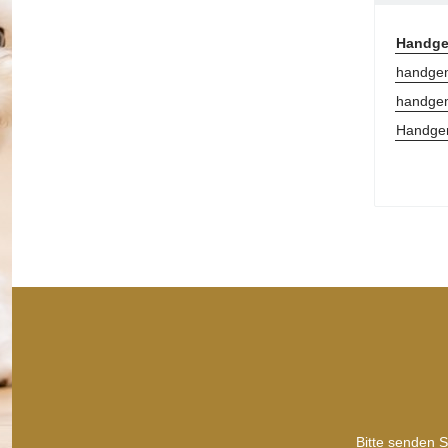
Handge
handgem
handgem
Handge
Bitte senden S