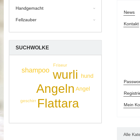
Handgemacht
News
Fellzauber
Kontakt
SUCHWOLKE
Friseur
shampoo
wurli
hund
Passwor
Angeln
Angel
Registri
Flattara
geschirr
Mein Ko
Alle Kat