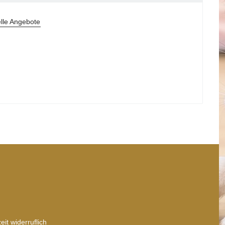
lle Angebote
it widerruflich