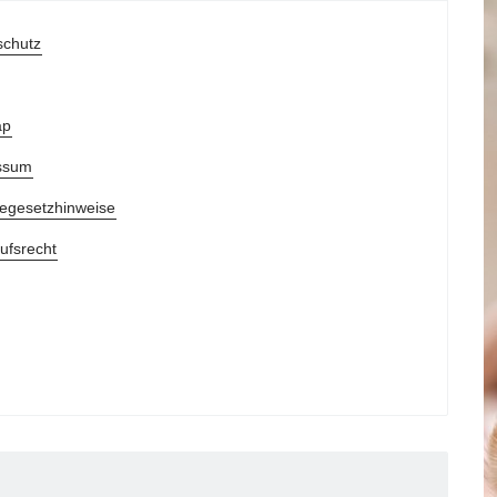
schutz
ap
ssum
iegesetzhinweise
ufsrecht