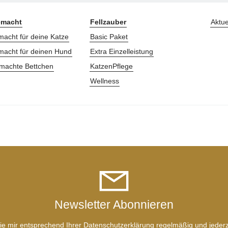
macht
Fellzauber
Aktue
acht für deine Katze
Basic Paket
acht für deinen Hund
Extra Einzelleistung
machte Bettchen
KatzenPflege
Wellness
Newsletter Abonnieren
ie mir entsprechend Ihrer
Datenschutzerklärung
regelmäßig und jederze