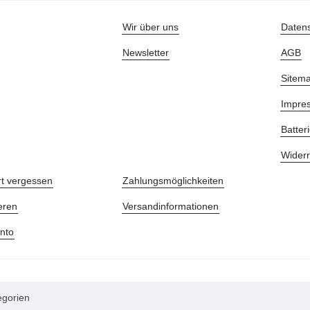
Wir über uns
Daten
Newsletter
AGB
Sitem
Impre
Batter
Widerr
t vergessen
Zahlungsmöglichkeiten
eren
Versandinformationen
nto
egorien