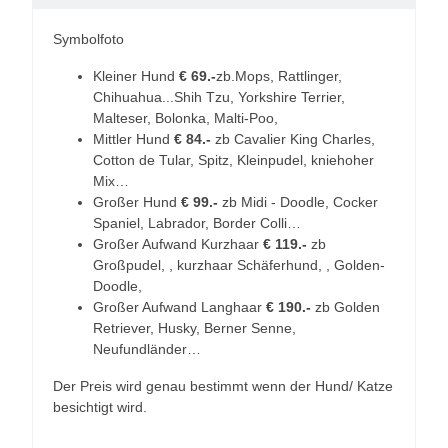
Symbolfoto
Kleiner Hund
€ 69.-
zb.Mops, Rattlinger,
Chihuahua...Shih Tzu, Yorkshire Terrier,
Malteser, Bolonka, Malti-Poo,
Mittler Hund
€ 84.-
zb Cavalier King Charles,
Cotton de Tular, Spitz, Kleinpudel, kniehoher
Mix…
Großer Hund
€ 99.-
zb Midi - Doodle, Cocker
Spaniel, Labrador, Border Colli…
Großer Aufwand Kurzhaar
€ 119.-
zb
Großpudel, , kurzhaar Schäferhund, , Golden-
Doodle,
Großer Aufwand Langhaar
€ 190.-
zb Golden
Retriever, Husky, Berner Senne,
Neufundländer…
Der Preis wird genau bestimmt wenn der Hund/ Katze
besichtigt wird.