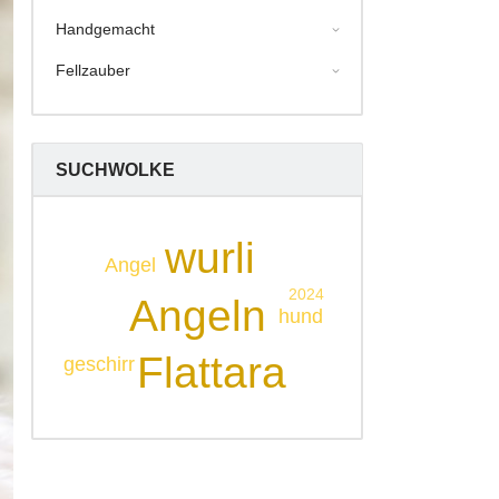
Handgemacht
Fellzauber
SUCHWOLKE
wurli
Angel
2024
Angeln
hund
Flattara
geschirr