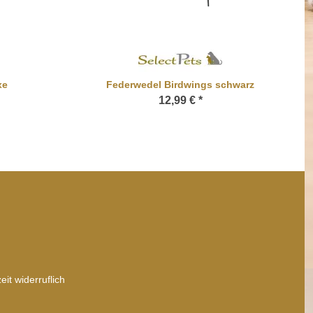
xe
Federwedel Birdwings schwarz
12,99 €
*
it widerruflich