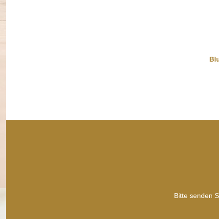
Regenbogenwedel
Bl
9,99 €
*
Bitte senden S