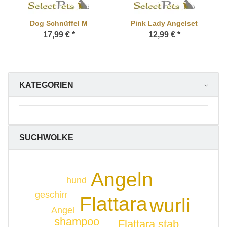
Dog Schnüffel M
Pink Lady Angelset
17,99 €
*
12,99 €
*
KATEGORIEN
SUCHWOLKE
Angeln
hund
geschirr
Flattara
wurli
Angel
shampoo
Flattara stab