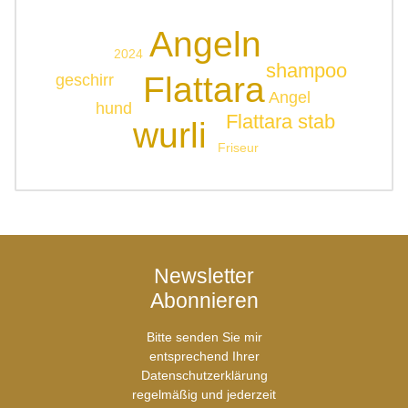
Angeln
2024
shampoo
Flattara
geschirr
Angel
hund
Flattara stab
wurli
Friseur
Newsletter
Abonnieren
Bitte senden Sie mir
entsprechend Ihrer
Datenschutzerklärung
regelmäßig und jederzeit