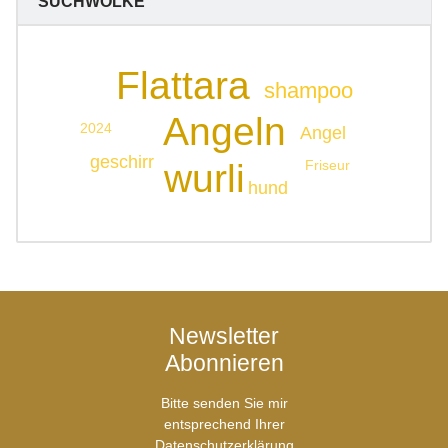
SUCHWOLKE
Flattara
shampoo
Angeln
2024
Angel
geschirr
Friseur
wurli
hund
Newsletter
Abonnieren
Bitte senden Sie mir
entsprechend Ihrer
Datenschutzerklärung