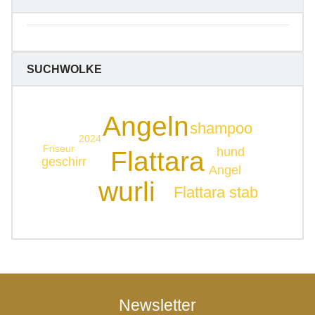
SUCHWOLKE
Angeln
shampoo
2024
Friseur
hund
Flattara
geschirr
Angel
wurli
Flattara stab
Newsletter