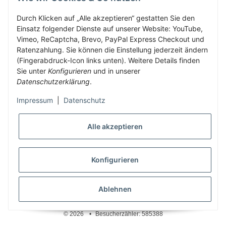
Durch Klicken auf „Alle akzeptieren“ gestatten Sie den
Einsatz folgender Dienste auf unserer Website: YouTube,
ZAHLUNG & VERSAND
Vimeo, ReCaptcha, Brevo, PayPal Express Checkout und
Ratenzahlung. Sie können die Einstellung jederzeit ändern
(Fingerabdruck-Icon links unten). Weitere Details finden
KUNDENKONTO
Sie unter
Konfigurieren
und in unserer
Datenschutzerklärung
.
Impressum
|
Datenschutz
Vertrag widerrufen
Alle akzeptieren
Konfigurieren
* Alle Preise inkl. gesetzlicher USt., zzgl.
Versand
Ablehnen
© 2026
•
Besucherzähler: 585388