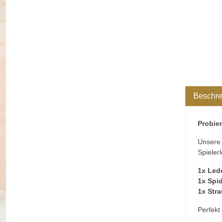
Beschre
Probier
Unser
Spieler
1x Led
1x Spi
1x Stra
Perfekt