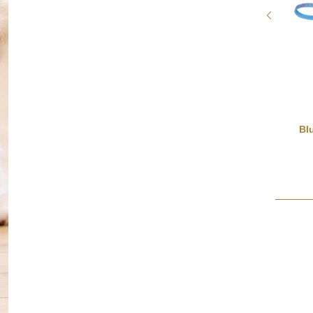
Regenbogenwedel
Bl
9,99 €
*