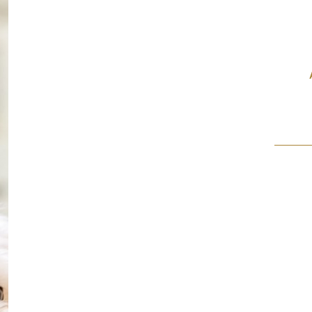
XXXL Superset
89,99 €
*