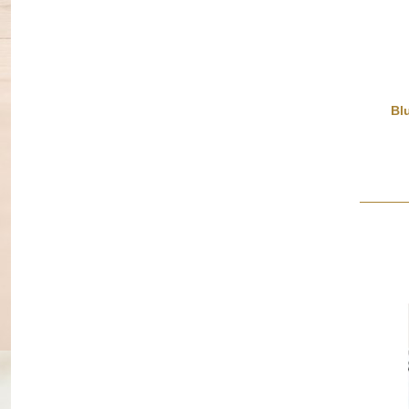
Regenbogenwedel
Bl
9,99 €
*