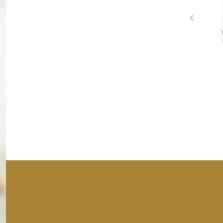
Baldriankissen Sumsi
9,50 €
*