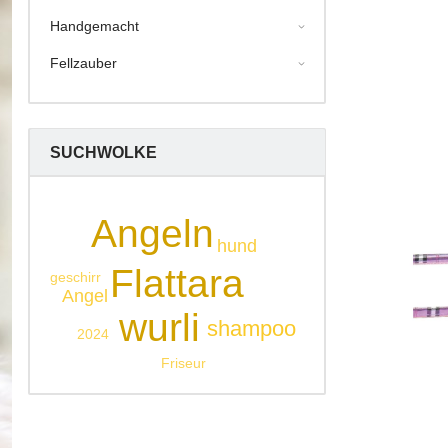
Handgemacht
Fellzauber
SUCHWOLKE
Angeln
hund
Flattara
geschirr
Angel
wurli
shampoo
2024
Friseur