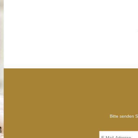
Filz-Ball-Spiel grün
15,99 €
*
Bitte senden S