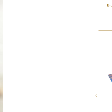
Regenbogenwedel
Bl
9,99 €
*