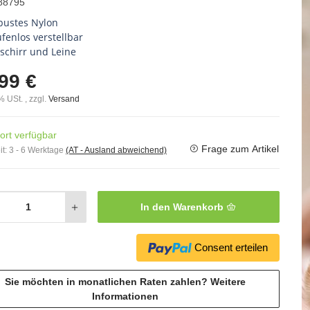
88795
bustes Nylon
ufenlos verstellbar
schirr und Leine
99 €
% USt. , zzgl.
Versand
ort verfügbar
Frage zum Artikel
it:
3 - 6 Werktage
(AT - Ausland abweichend)
In den Warenkorb
Consent erteilen
Sie möchten in monatlichen Raten zahlen?
Weitere
Informationen