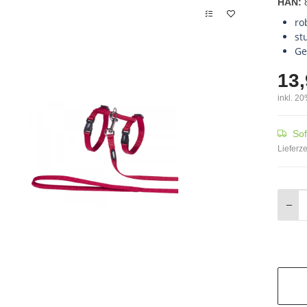
HAN:
ro
st
Ge
13,
inkl. 20
Sof
Lieferze