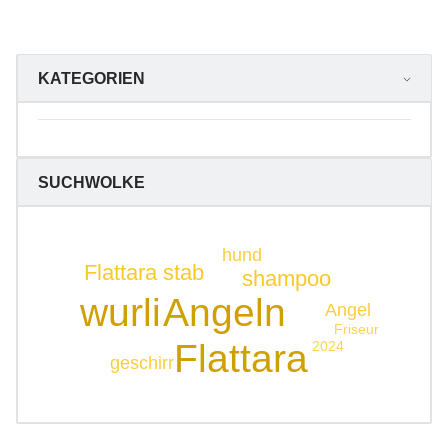
KATEGORIEN
SUCHWOLKE
hund
Flattara stab
shampoo
wurli
Angeln
Angel
Friseur
Flattara
2024
geschirr