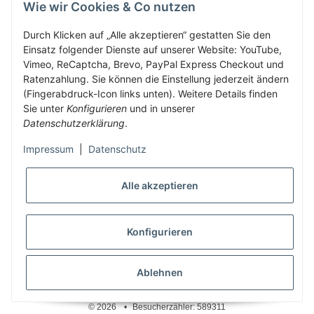
GESETZLICHE INFORMATIONEN
Wie wir Cookies & Co nutzen
Durch Klicken auf „Alle akzeptieren“ gestatten Sie den
Einsatz folgender Dienste auf unserer Website: YouTube,
ZAHLUNG & VERSAND
Vimeo, ReCaptcha, Brevo, PayPal Express Checkout und
Ratenzahlung. Sie können die Einstellung jederzeit ändern
(Fingerabdruck-Icon links unten). Weitere Details finden
KUNDENKONTO
Sie unter
Konfigurieren
und in unserer
Datenschutzerklärung
.
Impressum
|
Datenschutz
Vertrag widerrufen
Alle akzeptieren
Konfigurieren
* Alle Preise inkl. gesetzlicher USt., zzgl.
Versand
Ablehnen
© 2026
•
Besucherzähler: 589311