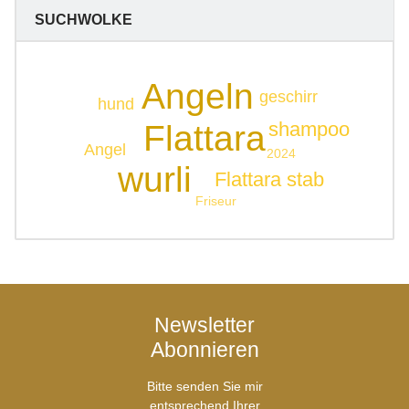
SUCHWOLKE
Angeln
geschirr
hund
shampoo
Flattara
Angel
2024
wurli
Flattara stab
Friseur
Newsletter
Abonnieren
Bitte senden Sie mir
entsprechend Ihrer